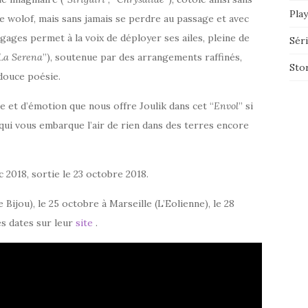
Play
ou le wolof, mais sans jamais se perdre au passage et avec
gages permet à la voix de déployer ses ailes, pleine de
Sér
La Serena
”), soutenue par des arrangements raffinés,
Sto
 douce poésie.
e et d’émotion que nous offre Joulik dans cet “
Envol
” si
ui vous embarque l’air de rien dans des terres encore
 2018, sortie le 23 octobre 2018.
Bijou), le 25 octobre à Marseille (L’Eolienne), le 28
es dates sur leur
site
.