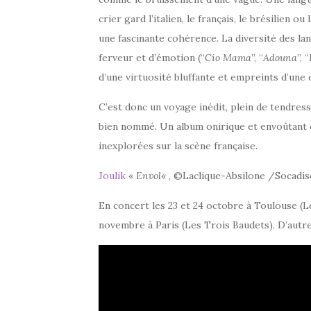
crier gard l’italien, le français, le brésilien 
une fascinante cohérence. La diversité des lan
ferveur et d’émotion (“
Cio Mama
”, “
Adouna
”, “
d’une virtuosité bluffante et empreints d’une
C’est donc un voyage inédit, plein de tendress
bien nommé. Un album onirique et envoûtant q
inexplorées sur la scène française.
Joulik
«
Envol
« , ©Laclique-Absilone /Socadisc
En concert les 23 et 24 octobre à Toulouse (Le 
novembre à Paris (Les Trois Baudets). D’autr