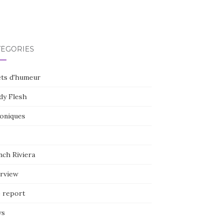
TÉGORIES
ets d'humeur
dy Flesh
oniques
nch Riviera
erview
e report
ws