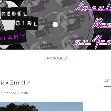
CHRONIQUES
ik « Envol »
AB
 le
octobre 12, 2018