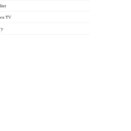
list
ies TV
ry