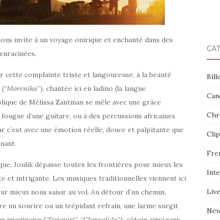
ous invite à un voyage onirique et enchanté dans des
CA
 enracinées.
 cette complainte triste et langoureuse, à la beauté
Bill
 (“
Morenika
”), chantée ici en ladino (la langue
Can
olique de Mélissa Zantman se mêle avec une grâce
Chr
a fougue d’une guitare, ou à des percussions africaines
 c’est avec une émotion réelle, douce et palpitante que
Clip
nant.
Fre
que, Joulik dépasse toutes les frontières pour mieux les
Int
te et intrigante. Les musiques traditionnelles viennent ici
Liv
ur mieux nous saisir au vol. Au détour d’un chemin,
ère un sourire ou un trépidant refrain, une larme surgit
Ne
e imaginaire (“
Siriguiri
”, “
Chrysalide
”), côtoie ainsi sans