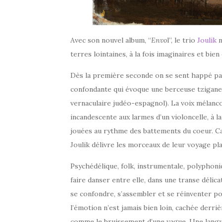
Avec son nouvel album, “
Envo
l”, le trio
Joulik
n
terres lointaines, à la fois imaginaires et bien
Dès la première seconde on se sent happé par
confondante qui évoque une berceuse tzigane
vernaculaire judéo-espagnol). La voix mélanc
incandescente aux larmes d’un violoncelle, à l
jouées au rythme des battements du coeur. Car
Joulik délivre les morceaux de leur voyage pla
Psychédélique, folk, instrumentale, polyphoni
faire danser entre elle, dans une transe délica
se confondre, s’assembler et se réinventer po
l’émotion n’est jamais bien loin, cachée derri
comme le bruissement d’une vague. Une langu