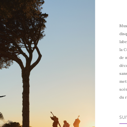
Mus
disq
labe
la C
de m
déco
sans
met
scèn
du r
SU