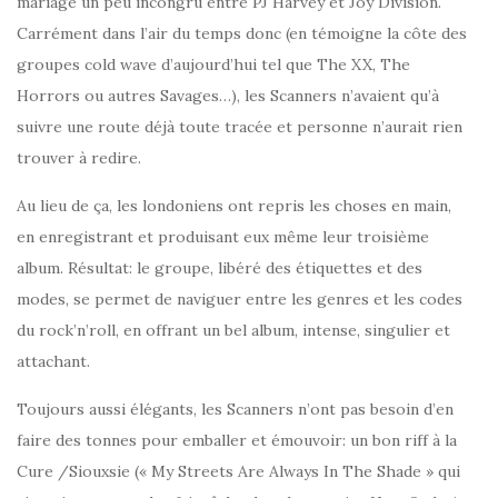
mariage un peu incongru entre PJ Harvey et Joy Division.
Carrément dans l’air du temps donc (en témoigne la côte des
groupes cold wave d’aujourd’hui tel que The XX, The
Horrors ou autres Savages…), les Scanners n’avaient qu’à
suivre une route déjà toute tracée et personne n’aurait rien
trouver à redire.
Au lieu de ça, les londoniens ont repris les choses en main,
en enregistrant et produisant eux même leur troisième
album. Résultat: le groupe, libéré des étiquettes et des
modes, se permet de naviguer entre les genres et les codes
du rock’n’roll, en offrant un bel album, intense, singulier et
attachant.
Toujours aussi élégants, les Scanners n’ont pas besoin d’en
faire des tonnes pour emballer et émouvoir: un bon riff à la
Cure /Siouxsie (« My Streets Are Always In The Shade » qui