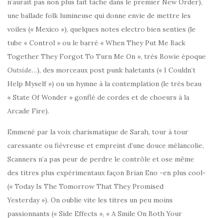
n’aurait pas non plus fait tâche dans le premier New Order),
une ballade folk lumineuse qui donne envie de mettre les
voiles (« Mexico »), quelques notes electro bien senties (le
tube « Control » ou le barré « When They Put Me Back
Together They Forgot To Turn Me On », très Bowie époque
Outside
…), des morceaux post punk haletants (« I Couldn’t
Help Myself ») ou un hymne à la contemplation (le très beau
« State Of Wonder » gonflé de cordes et de choeurs à la
Arcade Fire).
Emmené par la voix charismatique de Sarah, tour à tour
caressante ou fiévreuse et empreint d’une douce mélancolie,
Scanners n’a pas peur de perdre le contrôle et ose même
des titres plus expérimentaux façon Brian Eno -en plus cool-
(« Today Is The Tomorrow That They Promised
Yesterday »). On oublie vite les titres un peu moins
passionnants (« Side Effects », « A Smile On Both Your