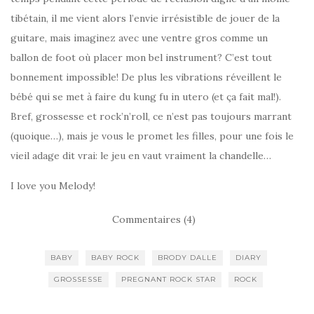
tibétain, il me vient alors l’envie irrésistible de jouer de la
guitare, mais imaginez avec une ventre gros comme un
ballon de foot où placer mon bel instrument? C’est tout
bonnement impossible! De plus les vibrations réveillent le
bébé qui se met à faire du kung fu in utero (et ça fait mal!).
Bref, grossesse et rock’n’roll, ce n’est pas toujours marrant
(quoique…), mais je vous le promet les filles, pour une fois le
vieil adage dit vrai: le jeu en vaut vraiment la chandelle…
I love you Melody!
Commentaires (4)
BABY
BABY ROCK
BRODY DALLE
DIARY
GROSSESSE
PREGNANT ROCK STAR
ROCK