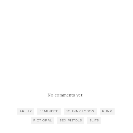
No comments yet
ARI UP
FÉMINISTE
JOHNNY LYDON
PUNK
RIOT GRRL
SEX PISTOLS
SLITS