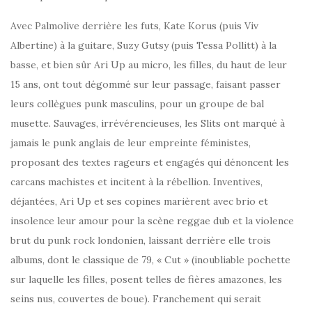
Avec Palmolive derrière les futs, Kate Korus (puis Viv
Albertine) à la guitare, Suzy Gutsy (puis Tessa Pollitt) à la
basse, et bien sûr Ari Up au micro, les filles, du haut de leur
15 ans, ont tout dégommé sur leur passage, faisant passer
leurs collègues punk masculins, pour un groupe de bal
musette. Sauvages, irrévérencieuses, les Slits ont marqué à
jamais le punk anglais de leur empreinte féministes,
proposant des textes rageurs et engagés qui dénoncent les
carcans machistes et incitent à la rébellion. Inventives,
déjantées, Ari Up et ses copines marièrent avec brio et
insolence leur amour pour la scène reggae dub et la violence
brut du punk rock londonien, laissant derrière elle trois
albums, dont le classique de 79, « Cut » (inoubliable pochette
sur laquelle les filles, posent telles de fières amazones, les
seins nus, couvertes de boue). Franchement qui serait