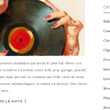
CA
Bill
Can
Chr
Clip
Fre
rtistes féminines qui m’ont le plus fait vibrer ces
Int
e Londres à Lorient, entre folk, pop, garage, psyché,
rents mais qui ont en commun une folle envie de nous
Liv
 soient mélancoliques, troubles ou furieux. Une chose
Ne
er mot…
Play
RE LA SUITE
Sér