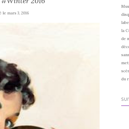
t #Winter 2016
Mus
é le
mars 3, 2016
disq
labe
la C
de m
déco
sans
met
scèn
du r
SU