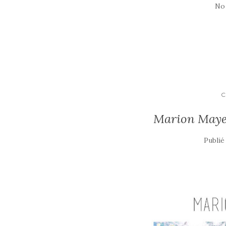
No
C
Marion Mayer
Publié