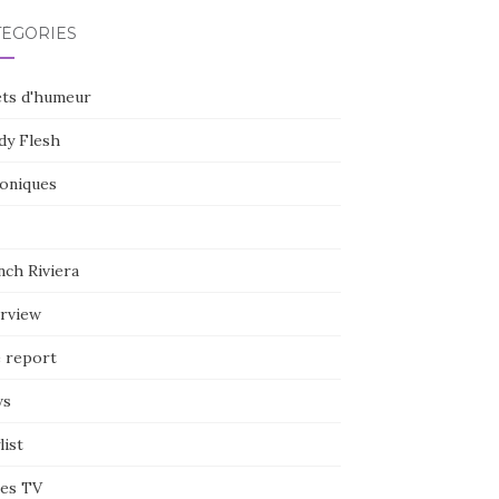
TÉGORIES
ets d'humeur
dy Flesh
oniques
nch Riviera
erview
e report
ws
list
ies TV