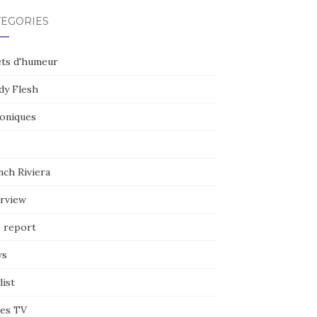
TÉGORIES
ets d'humeur
dy Flesh
oniques
nch Riviera
erview
e report
ws
list
ies TV