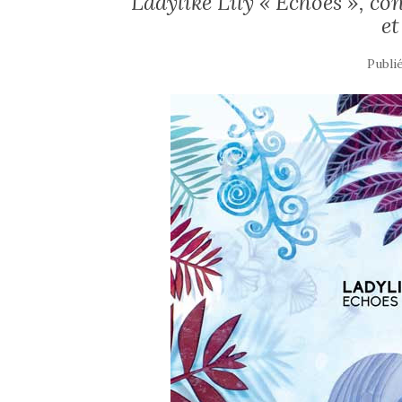
Ladylike Lily « Echoes », co
et
Publi