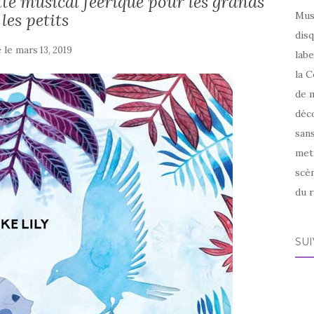
nte musical féérique pour les grands
 les petits
Mus
disq
é le
mars 13, 2019
labe
la C
de m
déco
sans
met
scèn
du r
SU