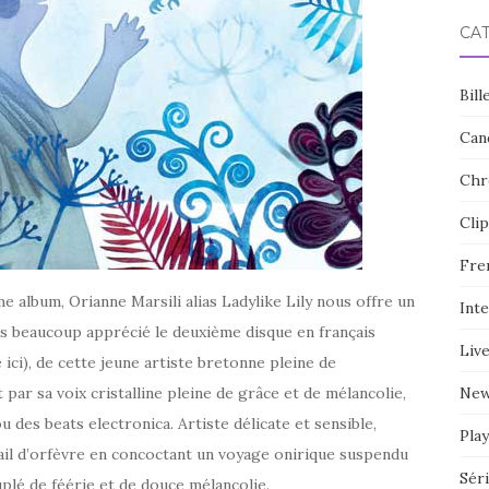
CA
Bill
Can
Chr
Clip
Fre
me album, Orianne Marsili alias Ladylike Lily nous offre un
Int
ais beaucoup apprécié le deuxième disque en français
Liv
 ici), de cette jeune artiste bretonne pleine de
ar sa voix cristalline pleine de grâce et de mélancolie,
Ne
des beats electronica. Artiste délicate et sensible,
Play
ravail d’orfèvre en concoctant un voyage onirique suspendu
Sér
plé de féérie et de douce mélancolie.